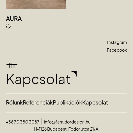
AURA
Instagram
Facebook
Kapcsolat
Rólunk
Referenciák
Publikációk
Kapcsolat
+36 70 380 3087
info@fantidordesign.hu
H-1126 Budapest, Fodor utca 21/A.