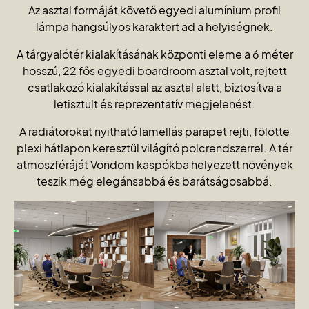
Az asztal formáját követő egyedi alumínium profil
lámpa hangsúlyos karaktert ad a helyiségnek.
A tárgyalótér kialakításának központi eleme a 6 méter
hosszú, 22 fős egyedi boardroom asztal volt, rejtett
csatlakozó kialakítással az asztal alatt, biztosítva a
letisztult és reprezentatív megjelenést.
A radiátorokat nyitható lamellás parapet rejti, fölötte
plexi hátlapon keresztül világító polcrendszerrel. A tér
atmoszféráját Vondom kaspókba helyezett növények
teszik még elegánsabbá és barátságosabbá.