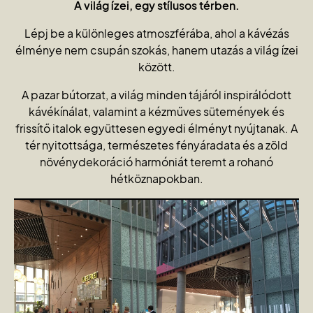
A világ ízei, egy stílusos térben.
Lépj be a különleges atmoszférába, ahol a kávézás
élménye nem csupán szokás, hanem utazás a világ ízei
között.
A pazar bútorzat, a világ minden tájáról inspirálódott
kávékínálat, valamint a kézműves sütemények és
frissítő italok együttesen egyedi élményt nyújtanak. A
tér nyitottsága, természetes fényáradata és a zöld
növénydekoráció harmóniát teremt a rohanó
hétköznapokban.