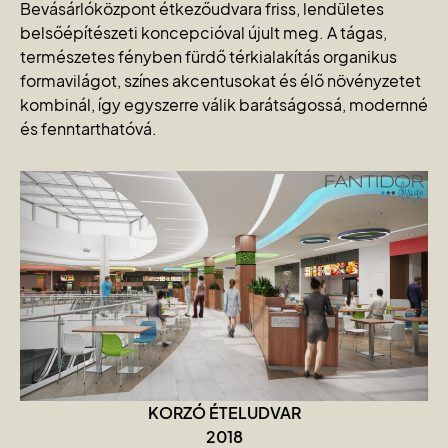
Bevásárlóközpont étkezőudvara friss, lendületes
belsőépítészeti koncepcióval újult meg. A tágas,
természetes fényben fürdő térkialakítás organikus
formavilágot, színes akcentusokat és élő növényzetet
kombinál, így egyszerre válik barátságossá, modernné
és fenntarthatóvá.
KORZÓ ÉTELUDVAR
2018