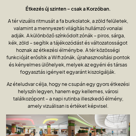
Étkezés új szinten – csak a Korzóban.
A tér vizuális ritmusát a fa burkolatok, a zöld felületek,
valamint a mennyezeti világítás hullámzó vonalai
adják. A különböző színkódolt zónák – piros, sárga,
kék, zöld – segítik a tájékozódást és változatosságot
hoznak az étkezési élménybe. A tér közösségi
funkcióját erősítik a Wifi zónák, újrahasznosítási pontok
és kényelmes ülőhelyek, melyek az egyéni és társas
fogyasztás igényeit egyaránt kiszolgálják.
Az ételudvar célja, hogy ne csupán egy gyors étkezési
helyszín legyen, hanem egy kellemes, városi
találkozópont – a napi rutinba illeszkedő élmény,
amely vizuálisan is értéket képvisel.