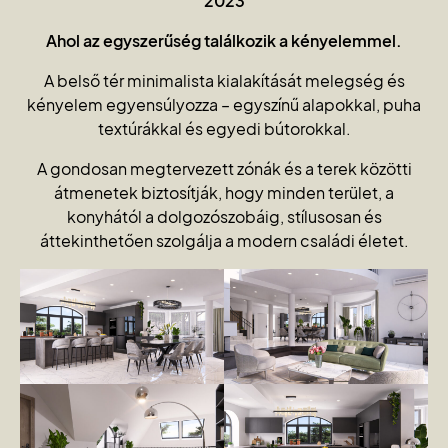
2023
Ahol az egyszerűség találkozik a kényelemmel.
A belső tér minimalista kialakítását melegség és
kényelem egyensúlyozza – egyszínű alapokkal, puha
textúrákkal és egyedi bútorokkal.
A gondosan megtervezett zónák és a terek közötti
átmenetek biztosítják, hogy minden terület, a
konyhától a dolgozószobáig, stílusosan és
áttekinthetően szolgálja a modern családi életet.