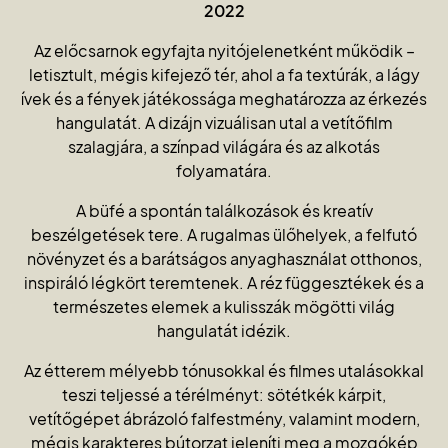
2022
Az előcsarnok egyfajta nyitójelenetként működik –
letisztult, mégis kifejező tér, ahol a fa textúrák, a lágy
ívek és a fények játékossága meghatározza az érkezés
hangulatát. A dizájn vizuálisan utal a vetítőfilm
szalagjára, a színpad világára és az alkotás
folyamatára.
A büfé a spontán találkozások és kreatív
beszélgetések tere. A rugalmas ülőhelyek, a felfutó
növényzet és a barátságos anyaghasználat otthonos,
inspiráló légkört teremtenek. A réz függesztékek és a
természetes elemek a kulisszák mögötti világ
hangulatát idézik.
Az étterem mélyebb tónusokkal és filmes utalásokkal
teszi teljessé a térélményt: sötétkék kárpit,
vetítőgépet ábrázoló falfestmény, valamint modern,
mégis karakteres bútorzat jeleníti meg a mozgókép