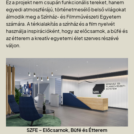
Ez a projekt nem csupán funkcionális tereket, hanem
egyedi atmoszférájú, történetmesélő belső világokat
álmodik meg a Színház- és Filmművészeti Egyetem
számára. A térkialakítás a színház és a film nyelvét
használja inspirációként, hogy az előcsarnok, a büfé és
az étterem a kreatív egyetemi élet szerves részévé
váljon.
SZFE –
Előcsarnok, Büfé és Étterem