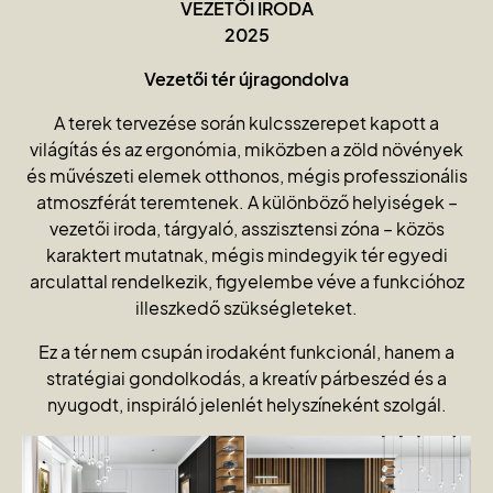
VEZETŐI IRODA
2025
Vezetői tér újragondolva
A terek tervezése során kulcsszerepet kapott a
világítás és az ergonómia, miközben a zöld növények
és művészeti elemek otthonos, mégis professzionális
atmoszférát teremtenek. A különböző helyiségek –
vezetői iroda, tárgyaló, asszisztensi zóna – közös
karaktert mutatnak, mégis mindegyik tér egyedi
arculattal rendelkezik, figyelembe véve a funkcióhoz
illeszkedő szükségleteket.
Ez a tér nem csupán irodaként funkcionál, hanem a
stratégiai gondolkodás, a kreatív párbeszéd és a
nyugodt, inspiráló jelenlét helyszíneként szolgál.