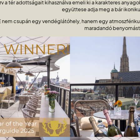
rv a tér adottságait kihasználva emeli ki a karakteres anya
együttese adja meg a bár ikonikus 
 nem csupán egy vendéglátóhely, hanem egy atmoszférikus
maradandó benyomást i