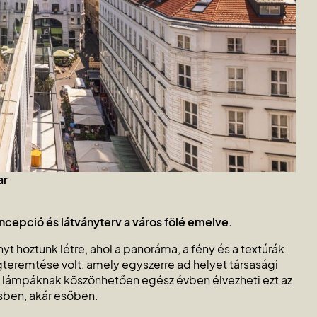
ar
ncepció és látványterv a város fölé emelve.
t hoztunk létre, ahol a panoráma, a fény és a textúrák
eremtése volt, amely egyszerre ad helyet társasági
édő lámpáknak köszönhetően egész évben élvezheti ezt az
sben, akár esőben.