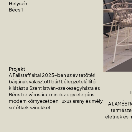
Helyszín
Bécs 1
Projekt
A Fallstaff által 2025-ben az év tetőtéri
bárjának választott bár! Lélegzetelállító
kilátást a Szent István-székesegyházra és
T
Bécs belvárosára, mindez egy elegáns,
modern környezetben, luxus arany és mély
A LAMÉE Ro
sötétkék színekkel.
természet
életnek és m