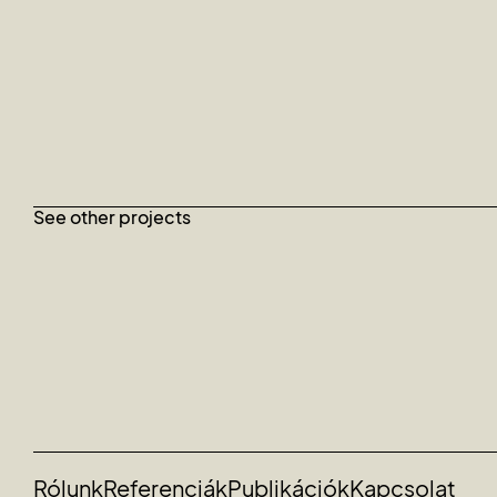
See other projects
Rólunk
Referenciák
Publikációk
Kapcsolat