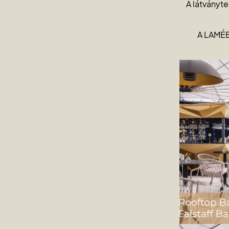
A látványte
A LAMÉE