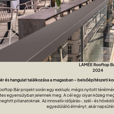
LAMÉE Rooftop B
2024
ér és hangulat találkozása a magasban – belsőépítészeti ko
oftop Bár projekt során egy exkluzív, mégis nyitott térélmény
es egyensúlyban jelennek meg. A cél egy olyan közeg megt
eghitt pillanatoknak. Az innovatív időjárás-, szél- és hőv
egyedülálló élményt, akár napsüté