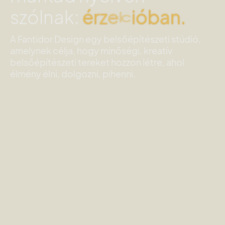
szólnak:
é
r
z
e
l
e
m
b
e
n
.
A Fantidor Design egy belsőépítészeti stúdió,
amelynek célja, hogy minőségi, kreatív
belsőépítészeti tereket hozzon létre, ahol
élmény élni, dolgozni, pihenni.