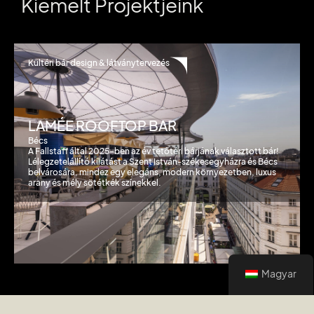
Kiemelt Projektjeink
Kültéri bár design & látványtervezés
LAMÉE ROOFTOP BAR
Bécs
A Fallstaff által 2025-ben az év tetőtéri bárjának választott bár!
Lélegzetelállító kilátást a Szent István-székesegyházra és Bécs
belvárosára, mindez egy elegáns, modern környezetben, luxus
arany és mély sötétkék színekkel.
Magyar
Sikertörténeteink