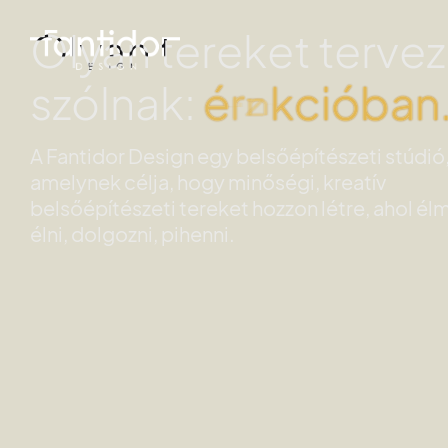
Olyan tereket terve
szólnak:
é
r
z
e
l
e
m
b
e
A Fantidor Design egy belsőépítészeti stúdió
amelynek célja, hogy minőségi, kreatív
belsőépítészeti tereket hozzon létre, ahol él
élni, dolgozni, pihenni.