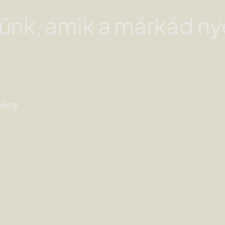
zünk, amik a márkád ny
n
.
,
mény